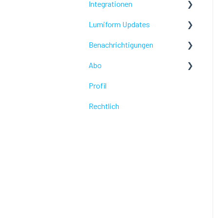
Integrationen
Profil
Lumiform Updates
Webhooks /Workflow
Automatisierung
Benachrichtigungen
Neue Eigenschaften
Abo
Problembehebung
Profil
Problembehebung
Rechtlich