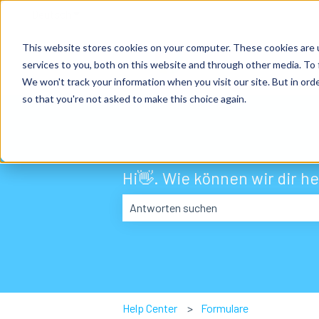
Deutsch
Untermenü für Übersetzungen anzeigen
This website stores cookies on your computer. These cookies are 
services to you, both on this website and through other media. To 
We won't track your information when you visit our site. But in orde
so that you're not asked to make this choice again.
Hi👋. Wie können wir dir he
Es gibt keine Vorschläge, da das Suchf
Help Center
Formulare