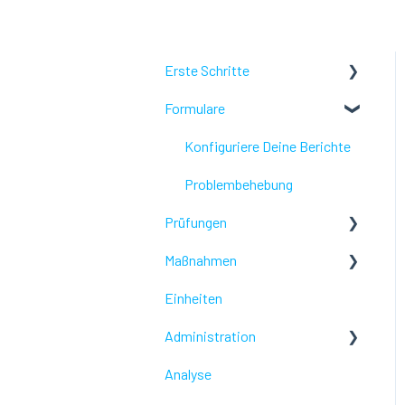
Erste Schritte
Formulare
Lumiform Grundlagen
Lumiform einrichten
Konfiguriere Deine Berichte
Problembehebung
Prüfungen
Maßnahmen
Problembehebung
Einheiten
Problembehebung
Administration
Analyse
Problembehebung