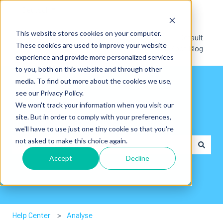
Deutsch
Untermenü für Übersetzungen anzeigen
This website stores cookies on your computer.
Default
These cookies are used to improve your website
HubSpot Blog
experience and provide more personalized services
to you, both on this website and through other
media. To find out more about the cookies we use,
see our Privacy Policy.
We won't track your information when you visit our
site. But in order to comply with your preferences,
Hi👋. Wie können wir dir helfen?
we'll have to use just one tiny cookie so that you're
not asked to make this choice again.
Accept
Decline
Es gibt keine Vorschläge, da das Suchfeld leer ist.
Help Center
Analyse