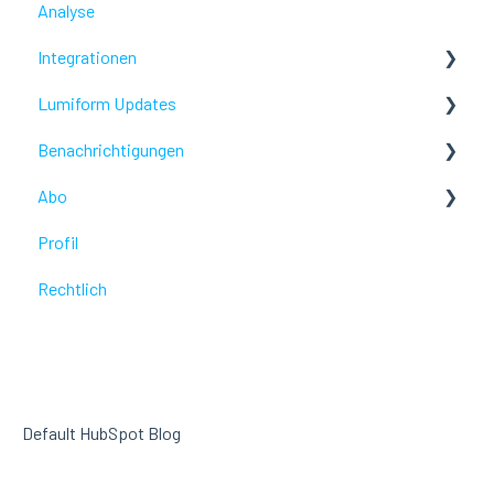
Analyse
Problembehebung
Integrationen
Profil
Lumiform Updates
Webhooks /Workflow Automatisierung
Benachrichtigungen
Neue Eigenschaften
Abo
Problembehebung
Profil
Problembehebung
Rechtlich
Default HubSpot Blog