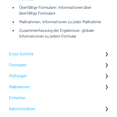
Überfällige Formulare: Informationen über
überfällige Formulare
Maßnahmen: Informationen zu jeder Maßnahme
Zusammenfassung der Ergebnisse: globale
Informationen zu jedem Formular
Erste Schritte
Formulare
Lumiform Grundlagen
Prüfungen
Lumiform einrichten
Konfiguriere Deine Berichte
Maßnahmen
Problembehebung
Problembehebung
Einheiten
Problembehebung
Administration