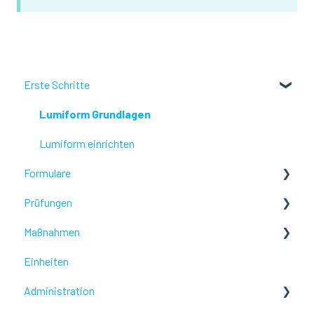
Erste Schritte
Lumiform Grundlagen
Lumiform einrichten
Formulare
Prüfungen
Konfiguriere Deine Berichte
Maßnahmen
Problembehebung
Problembehebung
Einheiten
Problembehebung
Administration