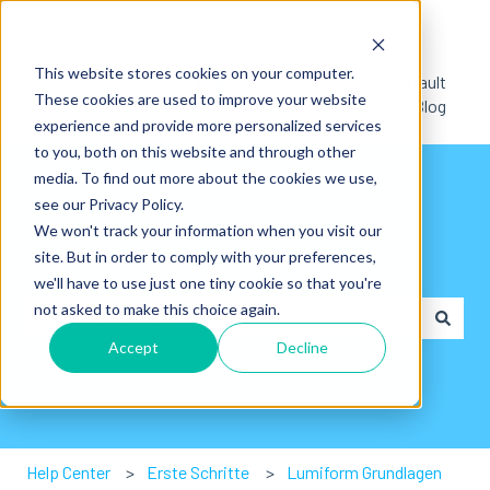
Deutsch
Untermenü für Übersetzungen anzeigen
This website stores cookies on your computer.
Default
These cookies are used to improve your website
HubSpot Blog
experience and provide more personalized services
to you, both on this website and through other
media. To find out more about the cookies we use,
see our Privacy Policy.
We won't track your information when you visit our
site. But in order to comply with your preferences,
Hi👋. Wie können wir dir helfen?
we'll have to use just one tiny cookie so that you're
not asked to make this choice again.
Accept
Decline
Es gibt keine Vorschläge, da das Suchfeld leer ist.
Help Center
Erste Schritte
Lumiform Grundlagen