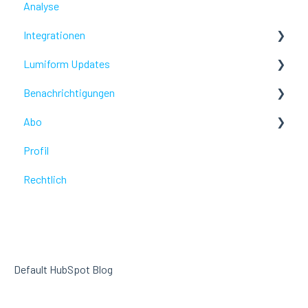
Analyse
Problembehebung
Integrationen
Profil
Lumiform Updates
Webhooks /Workflow Automatisierung
Benachrichtigungen
Neue Eigenschaften
Abo
Problembehebung
Profil
Problembehebung
Rechtlich
Default HubSpot Blog