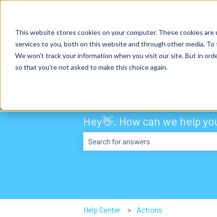
English
Show submenu for translations
This website stores cookies on your computer. These cookies are 
services to you, both on this website and through other media. To 
We won't track your information when you visit our site. But in orde
so that you're not asked to make this choice again.
Hey👋. How can we help yo
There are no suggestions because the
Help Center
Actions