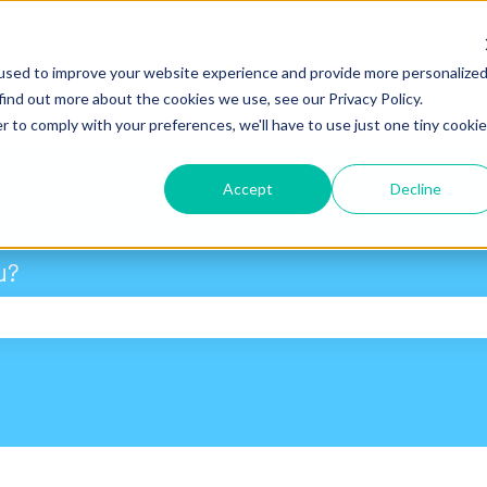
used to improve your website experience and provide more personalize
find out more about the cookies we use, see our Privacy Policy.
r to comply with your preferences, we'll have to use just one tiny cookie
Accept
Decline
u?
 search field is empty.