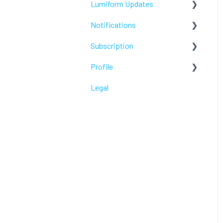
Lumiform Updates
Webhooks /Workflow
Automation
Notifications
New features
Subscription
Troubleshoot
Profile
Troubleshoot
Legal
Troubleshoot