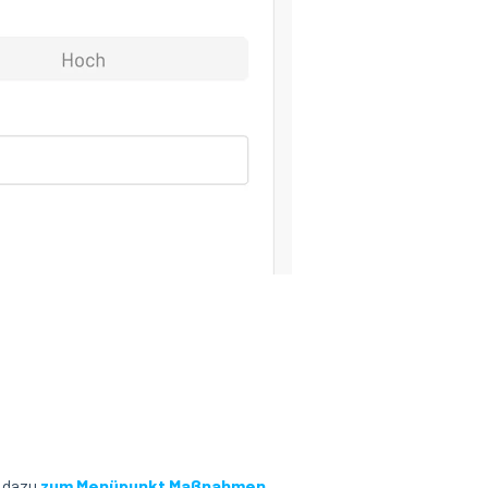
t dazu
zum Menüpunkt Maßnahmen
.