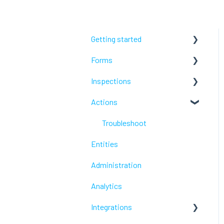
Getting started
Forms
Lumiform Basics
Inspections
Set up Lumiform
Configure your reports
Actions
Troubleshoot
Troubleshoot
Troubleshoot
Entities
Administration
Analytics
Integrations