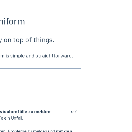
miform
 on top of things.
m is simple and straightforward.
wischenfälle zu melden
, sei
 ein Unfall.
etzen, Probleme zu melden und
mit den